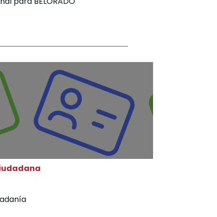
onal para BELORADO
ciudadana
dadanía