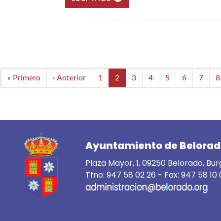
Paginación
Primera
« Primero
Página
‹ Anterior
Page
1
Página
2
Page
3
Page
4
Page
5
Page
6
Page
7
P
8
página
anterior
actual
Ayuntamiento de Belora
Plaza Mayor, 1, 09250 Belorado, Bu
Tfno:
947 58 02 26
- Fax: 947 58 10